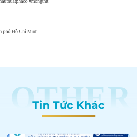
hauthuatphaco #mongthit
nh phố Hồ Chí Minh
OTHER
Tin Tức Khác