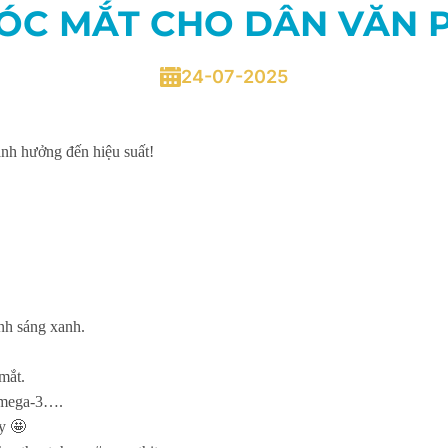
SÓC MẮT CHO DÂN VĂN P
24-07-2025
nh hưởng đến hiệu suất!
nh sáng xanh.
mắt.
 omega-3….
y 🤩