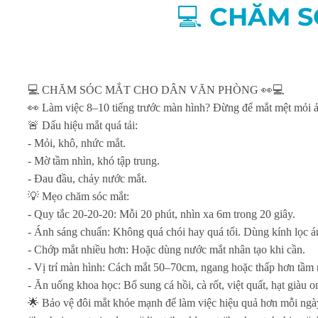
💻 CHĂM 
💻 CHĂM SÓC MẮT CHO DÂN VĂN PHÒNG 👀💻
👀 Làm việc 8–10 tiếng trước màn hình? Đừng để mắt mệt mỏi ả
🚨 Dấu hiệu mắt quá tải:
- Mỏi, khô, nhức mắt.
- Mờ tầm nhìn, khó tập trung.
- Đau đầu, chảy nước mắt.
💡 Mẹo chăm sóc mắt:
- Quy tắc 20-20-20: Mỗi 20 phút, nhìn xa 6m trong 20 giây.
- Ánh sáng chuẩn: Không quá chói hay quá tối. Dùng kính lọc á
- Chớp mắt nhiều hơn: Hoặc dùng nước mắt nhân tạo khi cần.
- Vị trí màn hình: Cách mắt 50–70cm, ngang hoặc thấp hơn tầm 
- Ăn uống khoa học: Bổ sung cá hồi, cà rốt, việt quất, hạt giàu
🌟 Bảo vệ đôi mắt khỏe mạnh để làm việc hiệu quả hơn mỗi ngà