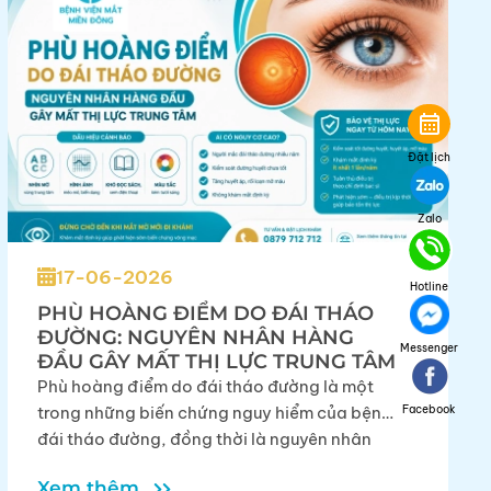
calendar_month
Đặt lịch
Zalo
17-06-2026
Hotline
PHÙ HOÀNG ĐIỂM DO ĐÁI THÁO
ĐƯỜNG: NGUYÊN NHÂN HÀNG
Messenger
ĐẦU GÂY MẤT THỊ LỰC TRUNG TÂM
Phù hoàng điểm do đái tháo đường là một
trong những biến chứng nguy hiểm của bệnh
Facebook
đái tháo đường, đồng thời là nguyên nhân
hàng đầu gây giảm thị lực trung tâm ở người
Xem thêm