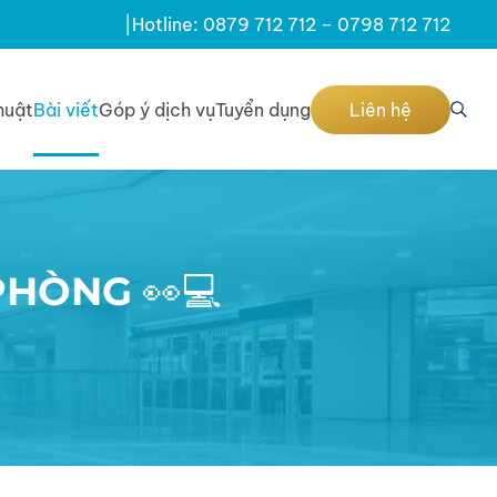
|
Hotline: 0879 712 712 – 0798 712 712
huật
Bài viết
Góp ý dịch vụ
Tuyển dụng
Liên hệ
HÒNG 👀💻