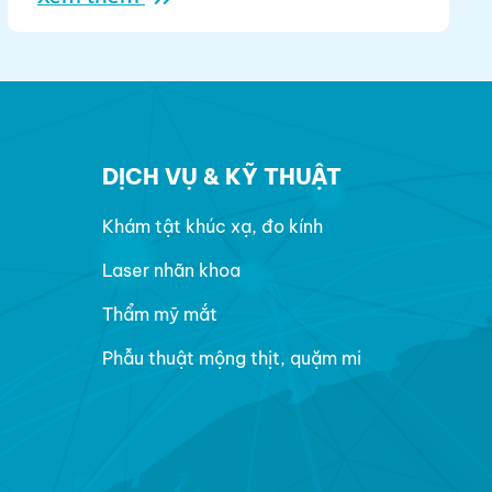
trưởng thành. Bệnh tiến triển âm thầm,
không gây đau nhức nhưng có thể khiến
người bệnh mất khả năng nhìn rõ, ảnh hưởng
nghiêm trọng đến chất lượng cuộc sống nếu
không được phát hiện và điều trị kịp thời.
DỊCH VỤ & KỸ THUẬT
Khám tật khúc xạ, đo kính
Laser nhãn khoa
Thẩm mỹ mắt
Phẫu thuật mộng thịt, quặm mi