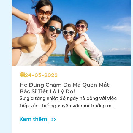
24-05-2023
Hè Đừng Chăm Da Mà Quên Mắt:
Bác Sĩ Tiết Lộ Lý Do!
Sự gia tăng nhiệt độ ngày hè cộng với việc
tiếp xúc thường xuyên với môi trường máy
lạnh khiến mắt dễ mất nước và đối mặt với
Xem thêm
tình trạng khô mắt, mỏi mắt cùng nhiều
bệnh lý khác như
,
…
viêm kết mạc
khô mắt