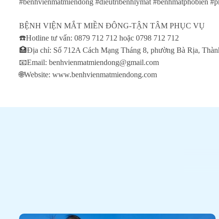
#benhvienmatmiendong #dieutribenhlymat #benhmatphobien #p
BỆNH VIỆN MẮT MIỀN ĐÔNG-TẬN TÂM PHỤC VỤ
☎️Hotline tư vấn: 0879 712 712 hoặc 0798 712 712
🏥Địa chỉ: Số 712A Cách Mạng Tháng 8, phường Bà Rịa, Thà
📧Email: benhvienmatmiendong@gmail.com
🌐Website: www.benhvienmatmiendong.com