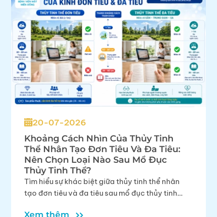
20-07-2026
Khoảng Cách Nhìn Của Thủy Tinh
Thể Nhân Tạo Đơn Tiêu Và Đa Tiêu:
Nên Chọn Loại Nào Sau Mổ Đục
Thủy Tinh Thể?
Tìm hiểu sự khác biệt giữa thủy tinh thể nhân
tạo đơn tiêu và đa tiêu sau mổ đục thủy tinh
thể. Lựa chọn phù hợp giúp nâng cao chất
Xem thêm
lượng thị lực.