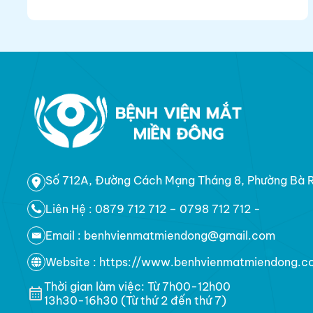
Chuyên gia còn tiết lộ một số nguyên nhân
tưởng chừng đơn giản nhưng rất dễ bỏ qua
khiến bệnh về mắt càng được dịp bùng
phát mùa hè này...
Số 712A, Đường Cách Mạng Tháng 8, Phường Bà Rị
Liên Hệ :
0879 712 712 – 0798 712 712
-
Email : benhvienmatmiendong@gmail.com
Website : https://www.benhvienmatmiendong.c
Thời gian làm việc: Từ 7h00-12h00
13h30-16h30 (Từ thứ 2 đến thứ 7)