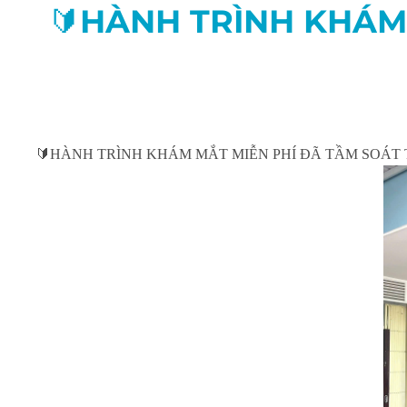
🔰HÀNH TRÌNH KHÁM
🔰HÀNH TRÌNH KHÁM MẮT MIỄN PHÍ ĐÃ TẦM SOÁT