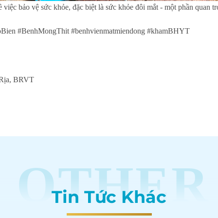
 việc bảo vệ sức khỏe, đặc biệt là sức khỏe đôi mắt - một phần quan t
Bien #BenhMongThit #benhvienmatmiendong #khamBHYT
 Rịa, BRVT
OTHER
Tin Tức Khác