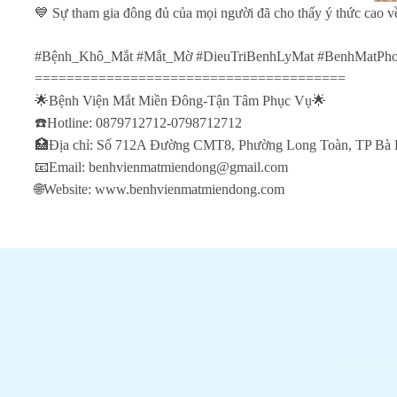
💙 Sự tham gia đông đủ của mọi người đã cho thấy ý thức cao về
#Bệnh_Khô_Mắt #Mắt_Mờ #DieuTriBenhLyMat #BenhMatPho
=======================================
🌟Bệnh Viện Mắt Miền Đông-Tận Tâm Phục Vụ🌟
☎️Hotline: 0879712712-0798712712
🏥Địa chỉ: Số 712A Đường CMT8, Phường Long Toàn, TP Bà
📧Email: benhvienmatmiendong@gmail.com
🌐Website: www.benhvienmatmiendong.com