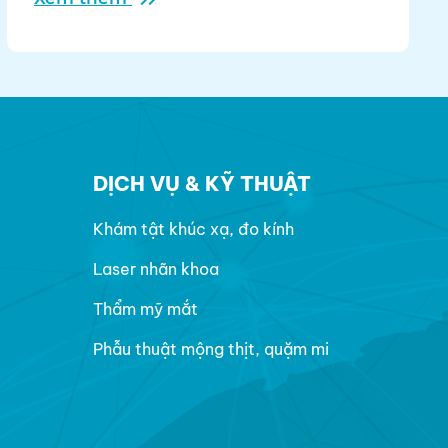
DỊCH VỤ & KỸ THUẬT
Khám tật khúc xạ, đo kính
Laser nhãn khoa
Thẩm mỹ mắt
Phẫu thuật mộng thịt, quặm mi