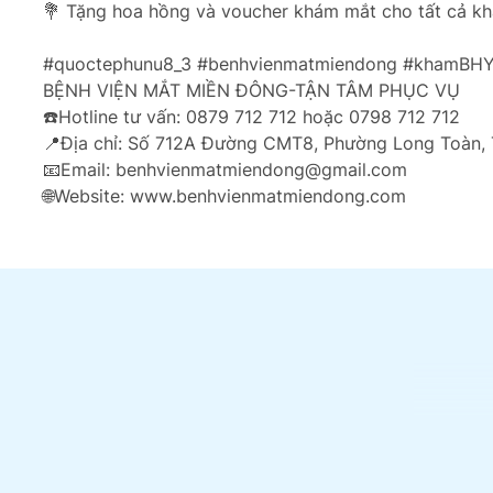
💐 Tặng hoa hồng và voucher khám mắt cho tất cả k
#quoctephunu8_3 #benhvienmatmiendong #khamBH
BỆNH VIỆN MẮT MIỀN ĐÔNG-TẬN TÂM PHỤC VỤ
☎️Hotline tư vấn: 0879 712 712 hoặc 0798 712 712
📍Địa chỉ: Số 712A Đường CMT8, Phường Long Toàn, 
📧Email: benhvienmatmiendong@gmail.com
🌐Website: www.benhvienmatmiendong.com