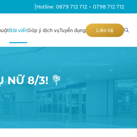
|
Hotline: 0879 712 712 – 0798 712 712
huật
Bài viết
Góp ý dịch vụ
Tuyển dụng
Liên hệ
NỮ 8/3! 💐