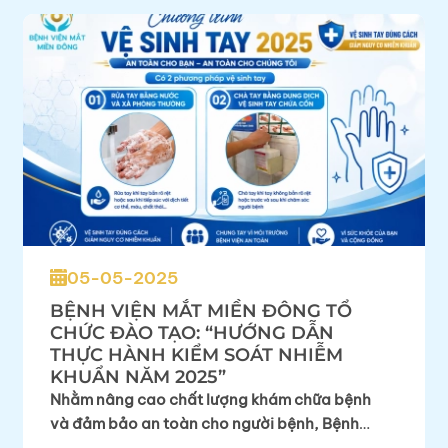
05-05-2025
BỆNH VIỆN MẮT MIỀN ĐÔNG TỔ
CHỨC ĐÀO TẠO: “HƯỚNG DẪN
THỰC HÀNH KIỂM SOÁT NHIỄM
KHUẨN NĂM 2025”
Nhằm nâng cao chất lượng khám chữa bệnh
và đảm bảo an toàn cho người bệnh, Bệnh
viện Mắt Miền Đông đã tổ chức chương trình