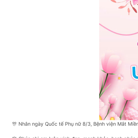
🎊 Nhân ngày Quốc tế Phụ nữ 8/3, Bệnh viện Mắt Miền 