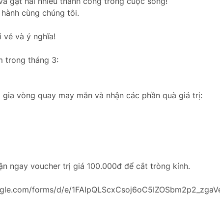
và gặt hái nhiều thành công trong cuộc sống!
 hành cùng chúng tôi.
i vẻ và ý nghĩa!
m trong tháng 3:
 gia vòng quay may mắn và nhận các phần quà giá trị:
n ngay voucher trị giá 100.000đ để cắt tròng kính.
s.google.com/forms/d/e/1FAIpQLScxCsoj6oC5IZOSbm2p2_zg