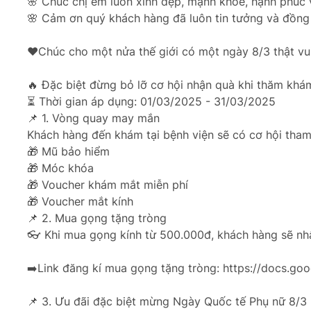
🌸 Chúc chị em luôn xinh đẹp, mạnh khỏe, hạnh phúc 
🌸 Cảm ơn quý khách hàng đã luôn tin tưởng và đồng
❤️Chúc cho một nửa thế giới có một ngày 8/3 thật vu
🔥 Đặc biệt đừng bỏ lỡ cơ hội nhận quà khi thăm khá
⏳ Thời gian áp dụng: 01/03/2025 - 31/03/2025
📌 1. Vòng quay may mắn
Khách hàng đến khám tại bệnh viện sẽ có cơ hội tham
🎁 Mũ bảo hiểm
🎁 Móc khóa
🎁 Voucher khám mắt miễn phí
🎁 Voucher mắt kính
📌 2. Mua gọng tặng tròng
👓 Khi mua gọng kính từ 500.000đ, khách hàng sẽ nhậ
➡️Link đăng kí mua gọng tặng tròng: https://doc
📌 3. Ưu đãi đặc biệt mừng Ngày Quốc tế Phụ nữ 8/3