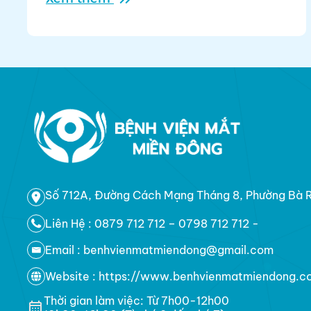
các vị trí sau:
Số 712A, Đường Cách Mạng Tháng 8, Phường Bà Rị
Liên Hệ :
0879 712 712 – 0798 712 712
-
Email : benhvienmatmiendong@gmail.com
Website : https://www.benhvienmatmiendong.c
Thời gian làm việc: Từ 7h00-12h00