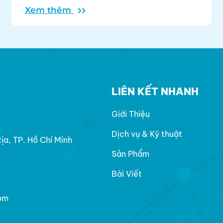
Xem thêm
đào tạo "Hướng dẫn thực hành kiểm soát
nhiễm khuẩn năm 2025" dành cho toàn thể
cán bộ, nhân viên bệnh viện.
LIÊN KẾT NHANH
Giới Thiệu
Dịch vụ & Kỹ thuật
a, TP. Hồ Chí Minh
Sản Phẩm
Bài Viết
om