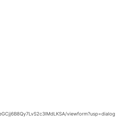
aVeGCjj6B8Qy7LvS2c3lMdLKSA/viewform?usp=dialog