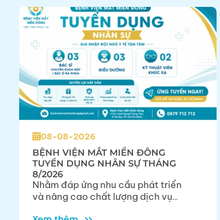
08-08-2026
BỆNH VIỆN MẮT MIỀN ĐÔNG
TUYỂN DỤNG NHÂN SỰ THÁNG
8/2026
Nhằm đáp ứng nhu cầu phát triển
và nâng cao chất lượng dịch vụ
khám chữa bệnh, Bệnh viện Mắt
Miền Đông thông báo tuyển dụng
Xem thêm