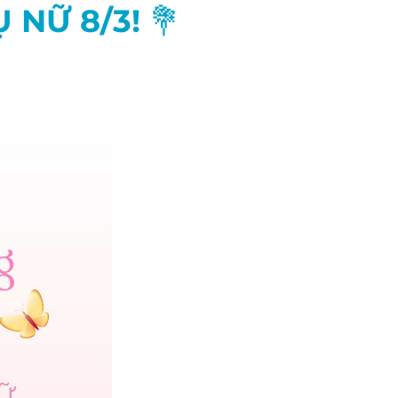
NỮ 8/3! 💐